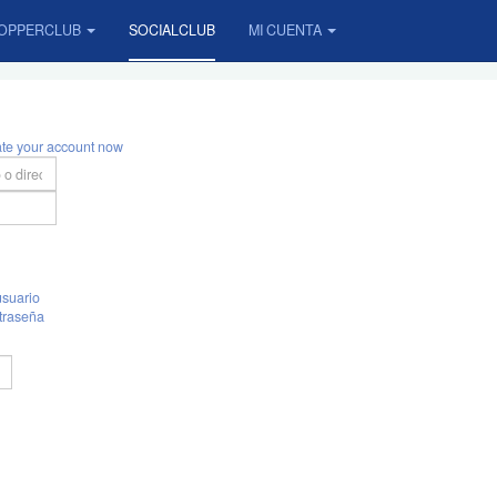
OPPERCLUB
SOCIALCLUB
MI CUENTA
ate your account now
suario
traseña