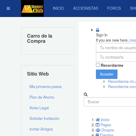
INICIO
ACCIONISTAS
FOROS
SH
Carro de la
Sign In
Compra
If you are new here,
cre
Recordarme
Sitio Web
Acceder
Recordarme mi u
Mis primeros pasos
Recordarme con
Plan de Ahorro
Aviso Legal
Solicitar Invitación
Inicio
Pages
Invitar Amigos
Grupos
Eventos