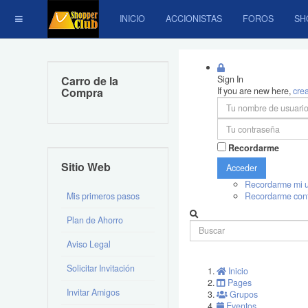
INICIO
ACCIONISTAS
FOROS
SH
Carro de la
Sign In
Compra
If you are new here,
cre
Recordarme
Sitio Web
Acceder
Recordarme mi u
Mis primeros pasos
Recordarme con
Plan de Ahorro
Aviso Legal
Solicitar Invitación
Inicio
Pages
Invitar Amigos
Grupos
Eventos