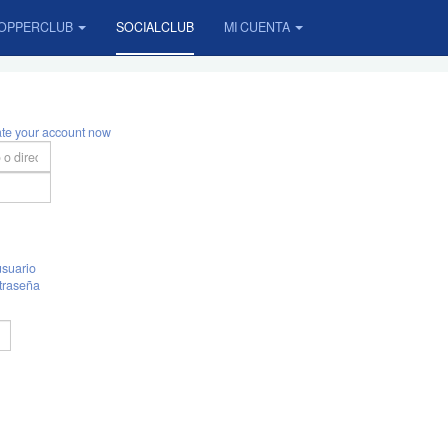
OPPERCLUB
SOCIALCLUB
MI CUENTA
ate your account now
suario
traseña