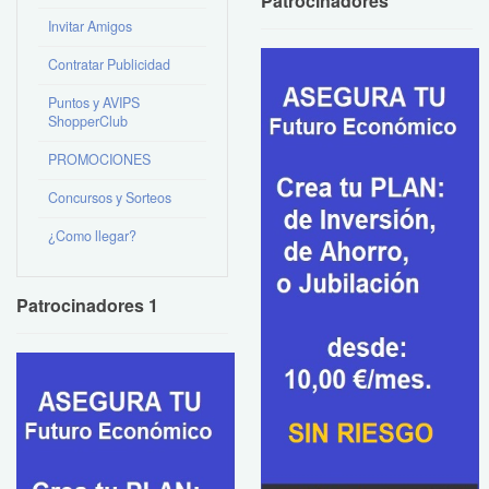
Patrocinadores
Invitar Amigos
Contratar Publicidad
Puntos y AVIPS
ShopperClub
PROMOCIONES
Concursos y Sorteos
¿Como llegar?
Patrocinadores 1