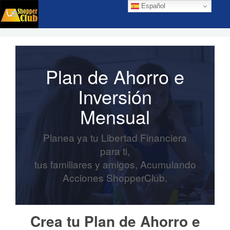
Español
Plan de Ahorro e
Inversión
Mensual
Planea ya tu Libertad Financiera
para ti,
tus familiares y amigos, Acumulando
Acciones ShopperClub.
Crea tu Plan de Ahorro e