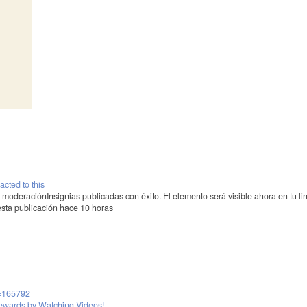
cted to this
o moderación
Insignias publicadas con éxito. El elemento será visible ahora en tu li
esta publicación hace 10 horas
r=165792
Rewards by Watching Videos!