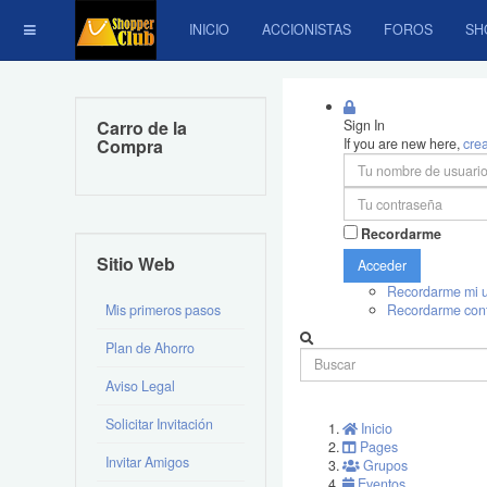
INICIO
ACCIONISTAS
FOROS
SH
Carro de la
Sign In
Compra
If you are new here,
cre
Recordarme
Sitio Web
Acceder
Recordarme mi u
Mis primeros pasos
Recordarme con
Plan de Ahorro
Aviso Legal
Solicitar Invitación
Inicio
Pages
Invitar Amigos
Grupos
Eventos