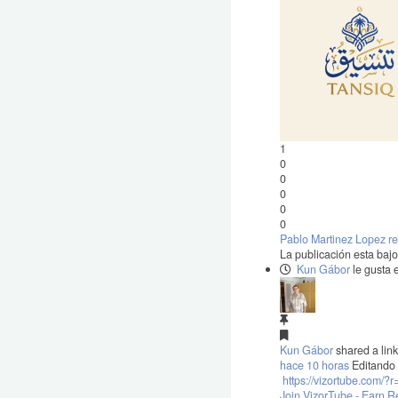
1
0
0
0
0
0
Pablo Martinez Lopez rea
La publicación esta baj
Kun Gábor
le gusta 
Kun Gábor
shared a link
hace 10 horas
Editando
https://vizortube.com/?
Join VizorTube - Earn 