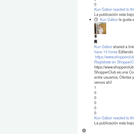
0
Kun Gábor reacted to th
La publicación esta baj
Kun Gábor
le gusta 
Kun Gábor
shared a link
hace 10 horas
Editando
https://www.shopperclu
Registrate en ShopperC
https://www.shopperclub
ShopperClub es una Com
entre usuarios, Ofertas
vemos ahí!
1
0
0
0
0
0
Kun Gábor reacted to th
La publicación esta baj