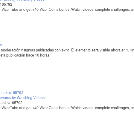
r=165792
in VizorTube and get +40 Vizor Coins bonus. Watch videos, complete challenges, a
is
o moderación
Insignias publicadas con éxito. El elemento será visible ahora en tu li
esta publicación hace 10 horas
bonus?r=165792
Rewards by Watching Videos!
onus?r=165792
in VizorTube and get +40 Vizor Coins bonus. Watch videos, complete challenges, a