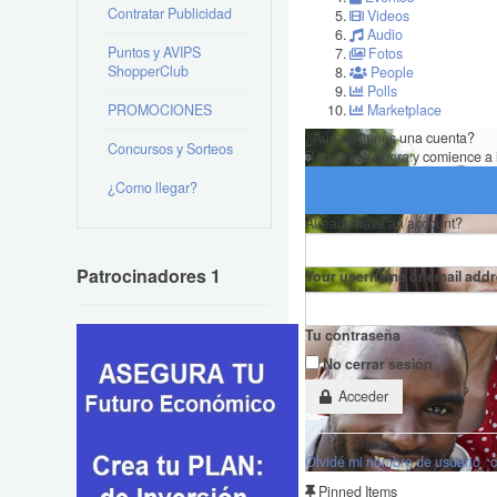
Contratar Publicidad
Videos
Audio
Puntos y AVIPS
Fotos
ShopperClub
People
Polls
PROMOCIONES
Marketplace
¿Aún no tienes una cuenta?
Concursos y Sorteos
Regístrese ahora y comience a 
¿Como llegar?
Already have an account?
Patrocinadores 1
Your username or email add
Tu contraseña
No cerrar sesión
Acceder
Olvidé mi nombre de usuario
/
c
Pinned Items