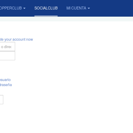
OPPERCLUB
SOCIALCLUB
MI CUENTA
ate your account now
suario
traseña