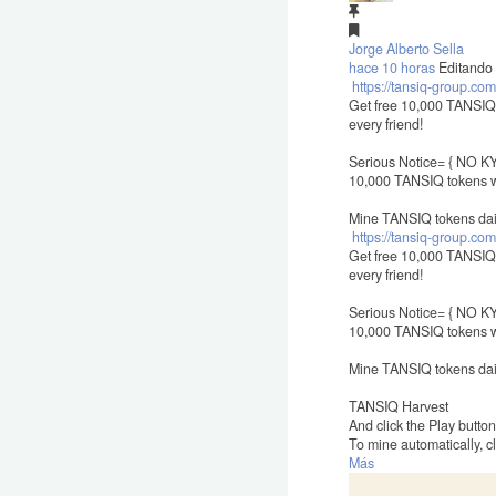
Jorge Alberto Sella
hace 10 horas
Editando
https://tansiq-group.
Get free 10,000 TANSIQ t
every friend!
Serious Notice= { NO KYC
10,000 TANSIQ tokens w
Mine TANSIQ tokens dail
https://tansiq-group.
Get free 10,000 TANSIQ t
every friend!
Serious Notice= { NO KYC
10,000 TANSIQ tokens w
Mine TANSIQ tokens daily
TANSIQ Harvest
And click the Play button
To mine automatically, c
Más