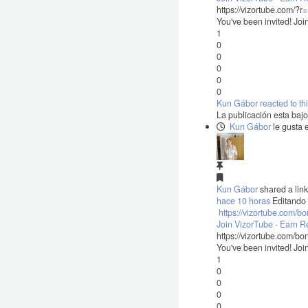
https://vizortube.com/?
You've been invited! Jo
1
0
0
0
0
0
Kun Gábor reacted to th
La publicación esta baj
Kun Gábor
le gusta 
Kun Gábor
shared a link
hace 10 horas
Editando
https://vizortube.com/
Join VizorTube - Earn 
https://vizortube.com/b
You've been invited! Jo
1
0
0
0
0