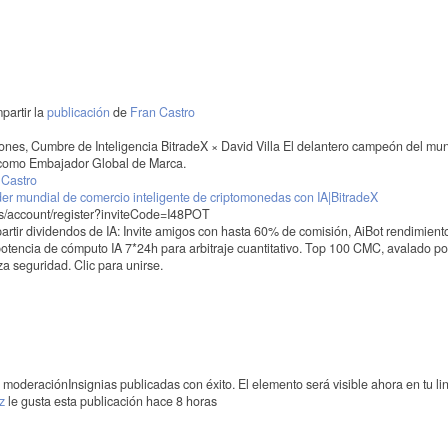
partir la
publicación
de
Fran Castro
s, Cumbre de Inteligencia BitradeX × David Villa El delantero campeón del mun
X como Embajador Global de Marca.
 Castro
er mundial de comercio inteligente de criptomonedas con IA|BitradeX
/es/account/register?inviteCode=I48POT
partir dividendos de IA: Invite amigos con hasta 60% de comisión, AiBot rendimien
otencia de cómputo IA 7*24h para arbitraje cuantitativo. Top 100 CMC, avalado por
a seguridad. Clic para unirse.
o moderación
Insignias publicadas con éxito. El elemento será visible ahora en tu li
z
le gusta esta publicación hace 8 horas