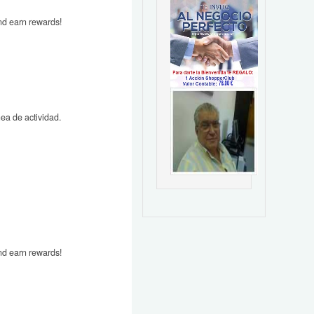
nd earn rewards!
nea de actividad.
nd earn rewards!