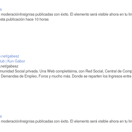
is
o moderación
Insignias publicadas con éxito. El elemento será visible ahora en tu li
esta publicación hace 10 horas
b.net/gabesz
lub | Kun Gábor
.net/gabesz
unidad Social privada. Una Web completísima, con Red Social, Central de Comp
 y Demandas de Empleo, Foros y mucho más. Donde se reparten los Ingresos entre 
is
o moderación
Insignias publicadas con éxito. El elemento será visible ahora en tu li