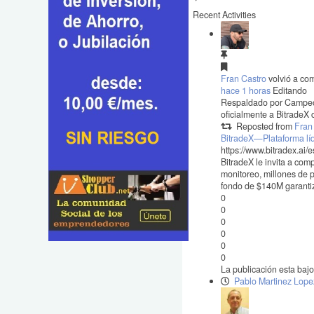
Recent Activities
Fran Castro
volvió a com
hace 1 horas
Editando
Respaldado por Campeone
oficialmente a Bitrade
Reposted from
Fran
BitradeX—Plataforma líd
https://www.bitradex.ai
BitradeX le invita a com
monitoreo, millones de p
fondo de $140M garantiz
0
0
0
0
0
0
La publicación esta baj
Pablo Martinez Lope