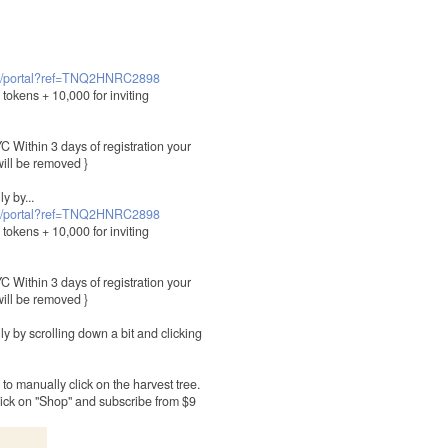
com/portal?ref=TNQ2HNRC2898
okens + 10,000 for inviting
 Within 3 days of registration your
ill be removed }
y by...
com/portal?ref=TNQ2HNRC2898
okens + 10,000 for inviting
 Within 3 days of registration your
ill be removed }
 by scrolling down a bit and clicking
 to manually click on the harvest tree.
lick on "Shop" and subscribe from $9