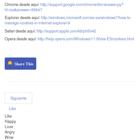
Chrome desde aquí:
http://support.google.com/chrome/bin/answer.py?
hl=es&answer=95647
Explorer desde aquí:
http://windows.microsoft.com/es-es/windows7/how-to-
manage-cookies-in-internet-explorer-9
Safari desde aquí:
http://support.apple.com/kb/ph5042
Opera desde aquí:
http://help.opera.com/Windows/11.50/es-ES/cookies.html
Siguiente
Like
Like
Happy
Love
Angry
Wow