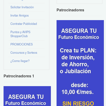
Solicitar Invitación
Patrocinadores
Invitar Amigos
Contratar Publicidad
Puntos y AVIPS
ShopperClub
PROMOCIONES
Concursos y Sorteos
¿Como llegar?
Patrocinadores 1