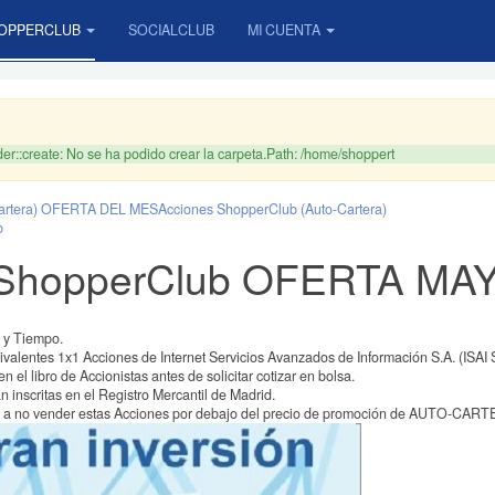
OPPERCLUB
SOCIALCLUB
MI CUENTA
r::create: No se ha podido crear la carpeta.Path: /home/shoppert
Cartera) OFERTA DEL MES
Acciones ShopperClub (Auto-Cartera)
b
 ShopperClub OFERTA MA
 y Tiempo.
alentes 1x1 Acciones de Internet Servicios Avanzados de Información S.A. (ISAI S
n el libro de Accionistas antes de solicitar cotizar en bolsa.
 inscritas en el Registro Mercantil de Madrid.
 a no vender estas Acciones por debajo del precio de promoción de AUTO-CART