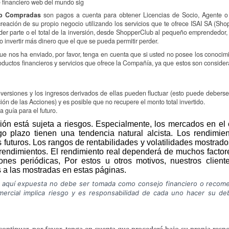
 financiero web del mundo sig
ub Compradas
son pagos a cuenta para obtener Licencias de Socio, Agente o 
creación de su propio negocio utilizando los servicios que te ofrece ISAI SA (Sho
erder parte o el total de la inversión, desde ShopperClub al pequeño emprendedor,
invertir más dinero que el que se pueda permitir perder.
ue nos ha enviado, por favor, tenga en cuenta que si usted no posee los conoci
productos financieros y servicios que ofrece la Compañía, ya que estos son consid
nversiones y los ingresos derivados de ellas pueden fluctuar (esto puede deberse 
ción de las Acciones) y es posible que no recupere el monto total invertido.
 guía para el futuro.
sión está sujeta a riesgos. Especialmente, los mercados en el c
go plazo tienen una tendencia natural alcista. Los rendimi
s futuros. Los rangos de rentabilidades y volatilidades mostrad
 rendimientos. El rendimiento real dependerá de muchos fact
iones periódicas, Por estos u otros motivos, nuestros clien
s a las mostradas en estas páginas.
n aquí expuesta no debe ser tomada como consejo financiero o recome
mercial implica riesgo y es responsabilidad de cada uno hacer su deb