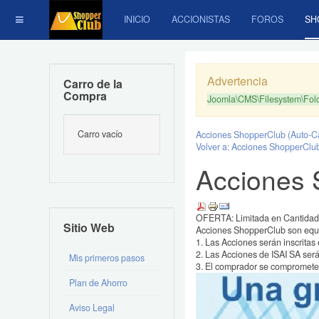
INICIO
ACCIONISTAS
FOROS
SH
Advertencia
Carro de la
Compra
Joomla\CMS\Filesystem\Folde
Carro vacío
Acciones ShopperClub (Auto-
Volver a: Acciones ShopperClu
Acciones
OFERTA: Limitada en Cantidad
Sitio Web
Acciones ShopperClub son equiv
1. Las Acciones serán inscritas e
2. Las Acciones de ISAI SA serán
Mis primeros pasos
3. El comprador se compromete
Plan de Ahorro
Aviso Legal