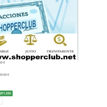
00 €
00,00 €
.871.350