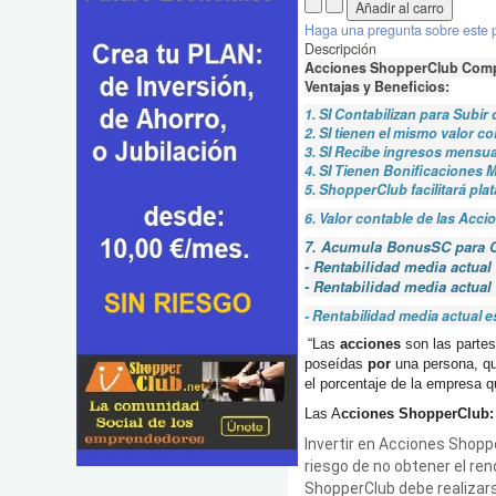
Haga una pregunta sobre este 
Descripción
Acciones ShopperClub Compr
Ventajas y Beneficios:
1. SI Contabilizan para Subir 
2. SI tienen el mismo valor 
3.
SI
Recibe ingresos mensual
4. SI Tienen Bonificaciones 
5. ShopperClub facilitará pl
6. Valor contable de las Acc
7. Acumula BonusSC para Cu
- Rentabilidad media actual 
- Rentabilidad media actual
- Rentabilidad media actual e
“Las
acciones
son las partes
poseídas
por
una persona, que
el porcentaje de la empresa qu
Las A
cciones ShopperClub: 
Invertir en Acciones Shopper
riesgo de no obtener el rend
ShopperClub debe realizar