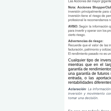
Las Acciones del mayor gigante
Nota: Acciones ShopperCl
inversión principalmente para 
inversión tiene el riesgo de p
profesional le recomendamos no 
AVISO:
Según la información q
para invertir y operar con los 
cierto riesgo.
Advertencias de riesgo:
Recuerde que el valor de las i
facturación, patrimonio y cotiza
El rendimiento pasado no es una
Cualquier tipo de inver
mientras que en el lar
garantía de rendimiento
una garantía de futuros
entrada, o las aportac
rentabilidades diferente
Aclaración
: La informació
inversión y movimiento co
tomar una decisión.