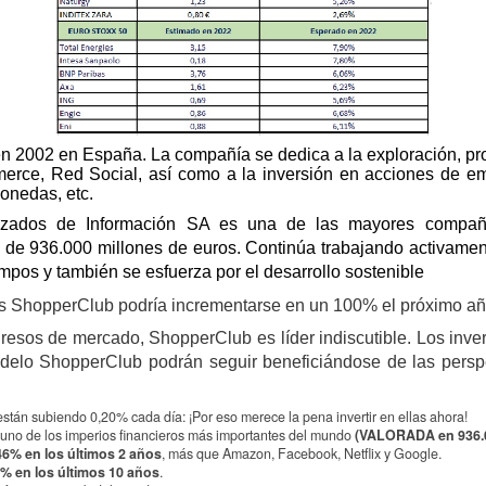
n 2002 en España. La compañía se dedica a la exploración, pr
erce, Red Social, así como a la inversión en acciones de emp
onedas, etc.
vanzados de Información SA es una de las mayores compa
de 936.000 millones de euros. Continúa trabajando activament
mpos y también se esfuerza por el desarrollo sostenible
es ShopperClub podría incrementarse en un 100% el próximo añ
resos de mercado, ShopperClub es líder indiscutible. Los inver
odelo ShopperClub podrán seguir beneficiándose de las perspe
tán subiendo 0,20% cada día: ¡Por eso merece la pena invertir en ellas ahora!
uno de los imperios financieros más importantes del mundo
(VALORADA en 936.0
46% en los últimos 2 años
, más que Amazon, Facebook, Netflix y Google.
% en los últimos 10 años
.