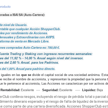
producto
adas a ISAI SA (Auto-Cartera):
de nivel de Usuario.
contable que cualquier Acción ShopperClub.
es por rendimiento de Acciones.
Mensuales y Extraordinarias con AVIPS.
ataforma de venta en Mercado Libre.
iones compradas Auto-Cartera es: 780,00 €.
enta Trading y Staking con ingresos recurrentes semanales:
es del 11,92 % - 14,00 % Anual según nivel del inversor.
 es del 2,60 % Anual. para los Padrinos.
s del 1,00% Anual para padrino directo.
 iguales en las
que se
divide el capital social de una sociedad anónima. Est
 recibe el nombre de accionista, y representan la propiedad que la persona t
e le pertenece al accionista, Las Acciones se caracterizan por ser activos de 
Excelente ----
Excelente -----
Baja
Rentabilidad:
Seguridad:
Liquidez:
Club conlleva riesgos, incluyendo el riesgo de pérdida total o parcial de
imiento dinerario esperado y el riesgo de falta de liquidez de la inversi
se como parte de una cartera diversificada. Acciones ShopperClub es