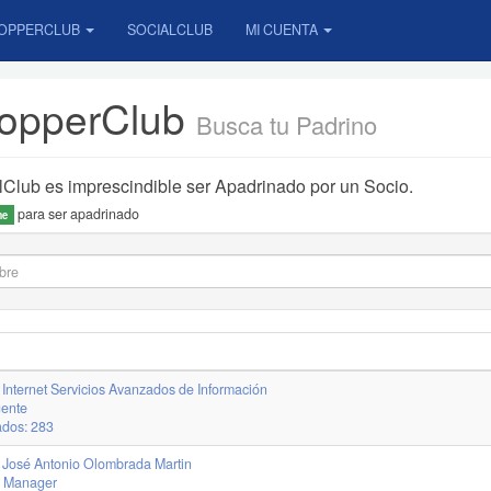
OPPERCLUB
SOCIALCLUB
MI CUENTA
hopperClub
Busca tu Padrino
lClub es imprescindible ser Apadrinado por un Socio.
para ser apadrinado
me
Internet Servicios Avanzados de Información
gente
ados: 283
 José Antonio Olombrada Martin
r. Manager