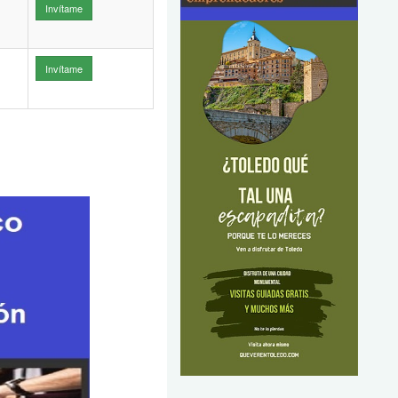
Invítame
Invítame