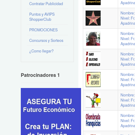
Apadrin
Contratar Publicidad
Nombre: 
Puntos y AVIPS
Nivel: F
ShopperClub
Apadrin
PROMOCIONES
Nombre:
Nivel: F
Concursos y Sorteos
Apadrina
¿Como llegar?
Nombre:
Nivel: F
Apadrin
Patrocinadores 1
Nombre:
Nivel: F
Apadrin
Nombre: 
Nivel: F
Apadrin
Nombre:
Nivel: F
Apadrin