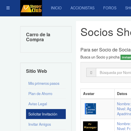
INICIO
ACCIONISTAS
FOROS
SH
Socios S
Carro de la
Compra
Para ser Socio de Socia
Busca un Socio y pincha
Invíta
Sitio Web
Mis primeros pasos
Plan de Ahorro
Avatar
Datos
Aviso Legal
Nombre: 
Nivel: A
Apadrin
Solicitar Invitación
Nombre:
Invitar Amigos
Nivel: F