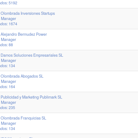
ados: 5192
Olombrada Inversiones Startups
r. Manager
ados: 1674
 Alejandro Bermudez Power
r. Manager
dos: 88
 Damos Soluciones Empresariales SL
r. Manager
ados: 134
 Olombrada Abogados SL
r. Manager
ados: 164
Publicidad y Marketing Publimark SL
r. Manager
ados: 235
 Olombrada Franquicias SL
r. Manager
ados: 134