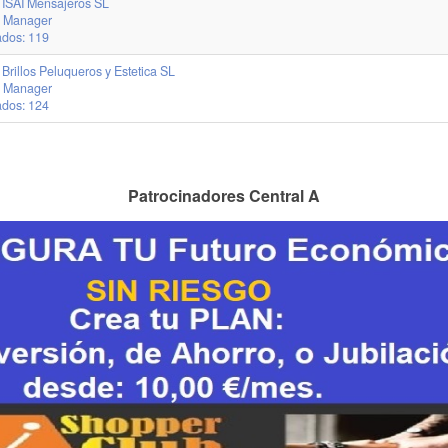
 ISAI Mensajeros SL
r. Manager
ados: 119
Brillos Peluqueros y Estetica SL
r. Manager
ados: 124
Patrocinadores Central A