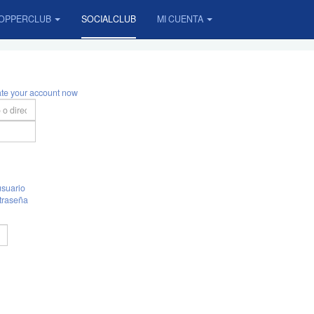
OPPERCLUB
SOCIALCLUB
MI CUENTA
ate your account now
suario
traseña