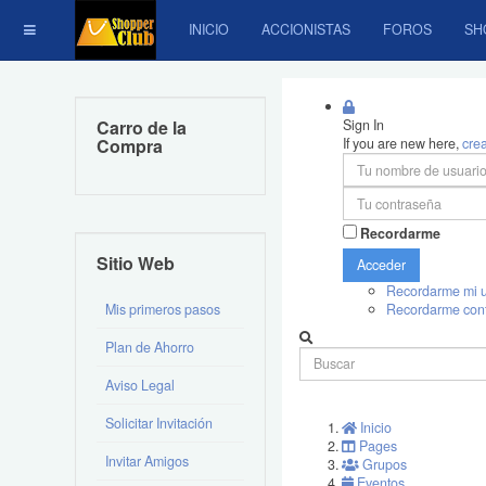
INICIO
ACCIONISTAS
FOROS
SH
Carro de la
Sign In
Compra
If you are new here,
cre
Recordarme
Sitio Web
Acceder
Recordarme mi u
Mis primeros pasos
Recordarme con
Plan de Ahorro
Aviso Legal
Solicitar Invitación
Inicio
Pages
Invitar Amigos
Grupos
Eventos