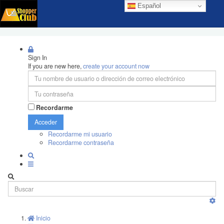
Español
Sign In
If you are new here,
create your account now
Recordarme
Acceder
Recordarme mi usuario
Recordarme contraseña
Inicio