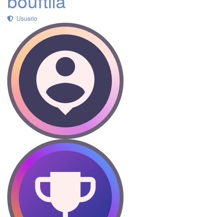
bouftila
Usuario