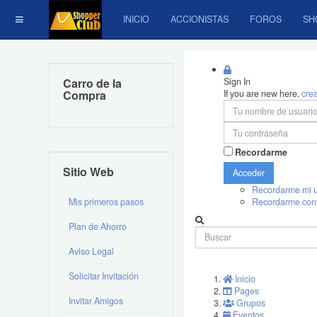
INICIO
ACCIONISTAS
FOROS
SH
Carro de la
Sign In
Compra
If you are new here,
cre
Recordarme
Sitio Web
Acceder
Recordarme mi u
Mis primeros pasos
Recordarme con
Plan de Ahorro
Aviso Legal
Solicitar Invitación
Inicio
Pages
Invitar Amigos
Grupos
Eventos