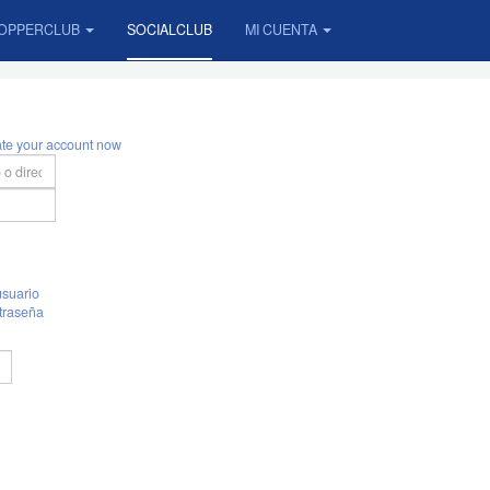
OPPERCLUB
SOCIALCLUB
MI CUENTA
ate your account now
suario
traseña