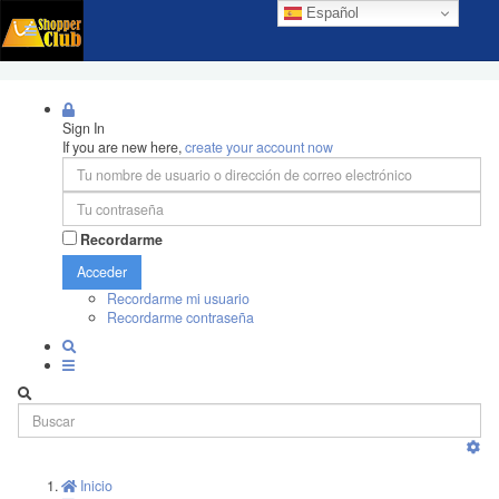
Español
Sign In
If you are new here,
create your account now
Recordarme
Acceder
Recordarme mi usuario
Recordarme contraseña
Inicio