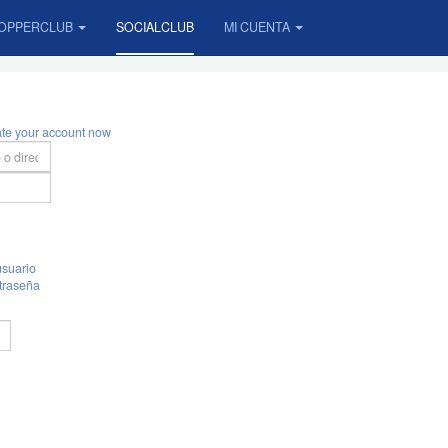
OPPERCLUB
SOCIALCLUB
MI CUENTA
ate your account now
suario
traseña