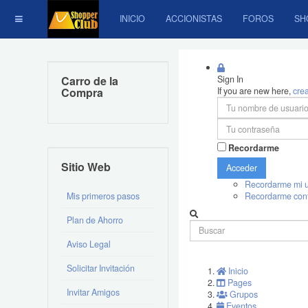
INICIO
ACCIONISTAS
FOROS
SH
Carro de la
Sign In
Compra
If you are new here,
cre
Recordarme
Sitio Web
Acceder
Recordarme mi u
Mis primeros pasos
Recordarme con
Plan de Ahorro
Aviso Legal
Solicitar Invitación
Inicio
Pages
Invitar Amigos
Grupos
Eventos