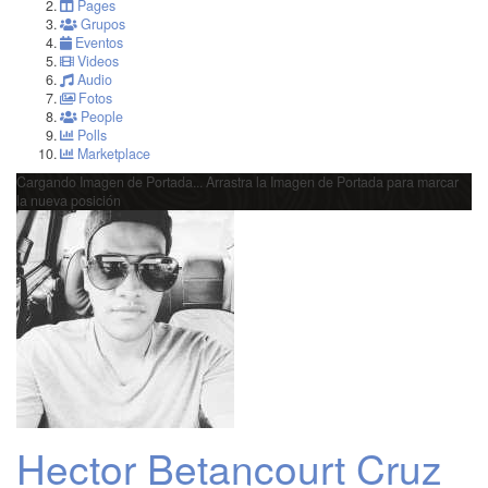
Pages
Grupos
Eventos
Videos
Audio
Fotos
People
Polls
Marketplace
Cargando Imagen de Portada...
Arrastra la Imagen de Portada para marcar
la nueva posición
Hector Betancourt Cruz