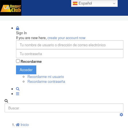
Español
Sign In
If you are new here,
create your account now
Recordarme
Acceder
Recordarme mi usuario
Recordarme contraseña
Inicio