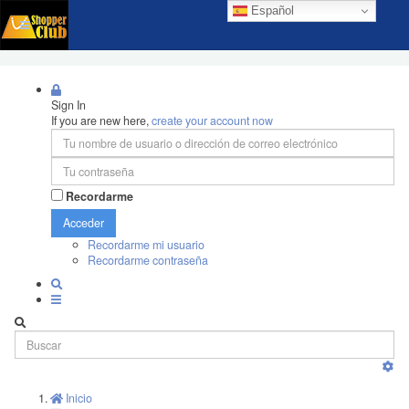
Español
Sign In
If you are new here,
create your account now
Recordarme
Acceder
Recordarme mi usuario
Recordarme contraseña
Inicio