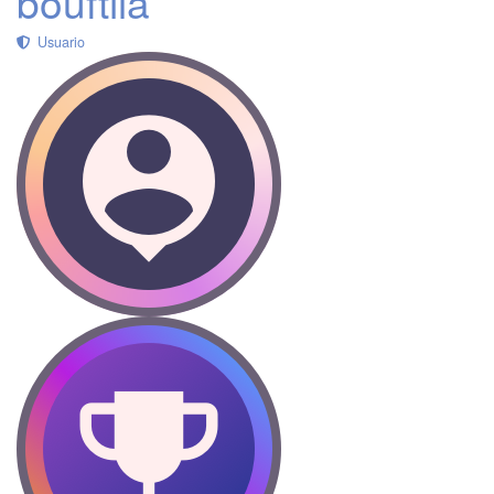
bouftila
Usuario