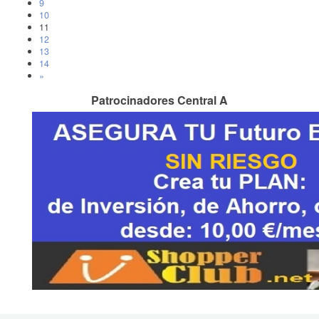
9
10
11
12
13
14
»
Patrocinadores Central A