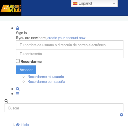
Español
Sign In
If you are new here,
create your account now
Recordarme
Acceder
Recordarme mi usuario
Recordarme contraseña
Inicio