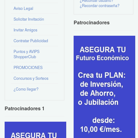
¿Recordar usuario?
¿Recordar contraseña?
Aviso Legal
Solicitar Invitación
Patrocinadores
Invitar Amigos
Contratar Publicidad
Puntos y AVIPS
ShopperClub
PROMOCIONES
Concursos y Sorteos
¿Como llegar?
Patrocinadores 1