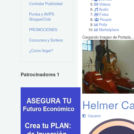
Contratar Publicidad
Videos
Audio
Puntos y AVIPS
Fotos
ShopperClub
People
Polls
PROMOCIONES
Marketplace
Cargando Imagen de Portada...
Concursos y Sorteos
¿Como llegar?
Patrocinadores 1
Helmer Ca
Usuario