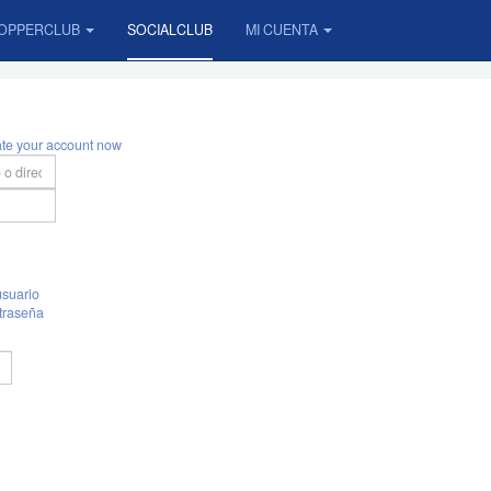
OPPERCLUB
SOCIALCLUB
MI CUENTA
ate your account now
suario
traseña