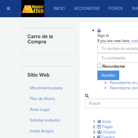
INICIO
ACCIONISTAS
FOROS
SH
Carro de la
Sign In
Compra
If you are new here,
cre
Recordarme
Sitio Web
Acceder
Recordarme mi u
Mis primeros pasos
Recordarme con
Plan de Ahorro
Aviso Legal
Solicitar Invitación
Inicio
Pages
Invitar Amigos
Grupos
Eventos