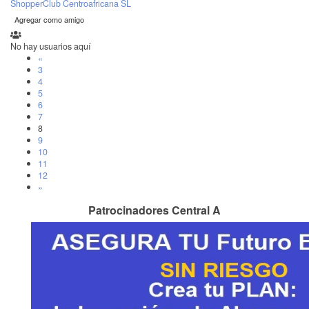
ShopperClub Centroafricana SL
Agregar como amigo
No hay usuarios aquí
«
3
4
5
6
7
8
9
10
11
12
»
Patrocinadores Central A