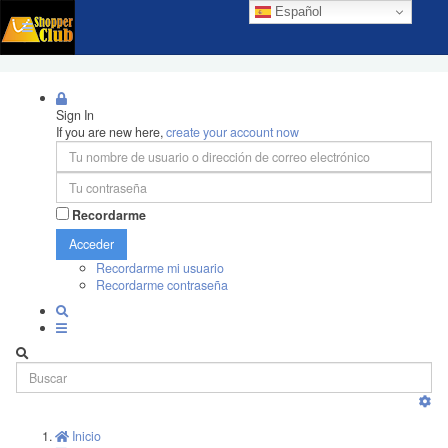
Español
Sign In
If you are new here,
create your account now
Recordarme
Acceder
Recordarme mi usuario
Recordarme contraseña
Inicio