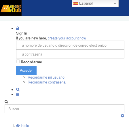
Español
Sign In
If you are new here,
create your account now
Recordarme
Acceder
Recordarme mi usuario
Recordarme contraseña
Inicio