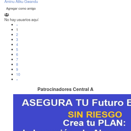
Aminu Atiku Gwandu
Agregar como amigo
No hay usuarios aquí
«
1
2
3
4
5
6
7
8
9
10
»
Patrocinadores Central A