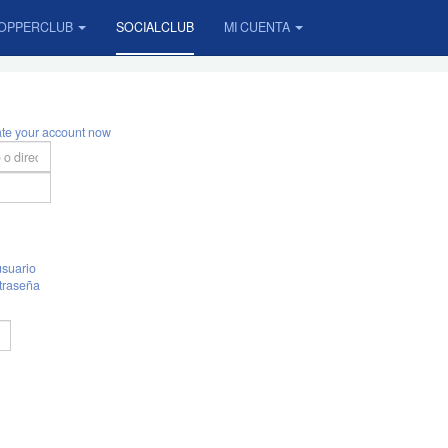
OPPERCLUB
SOCIALCLUB
MI CUENTA
ate your account now
suario
traseña