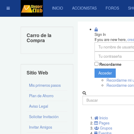
INICIO
ACCIONISTAS
FOROS
SH
Carro de la
Sign In
Compra
If you are new here,
cre
Recordarme
Sitio Web
Acceder
Recordarme mi u
Mis primeros pasos
Recordarme con
Plan de Ahorro
Aviso Legal
Solicitar Invitación
Inicio
Pages
Invitar Amigos
Grupos
Eventos