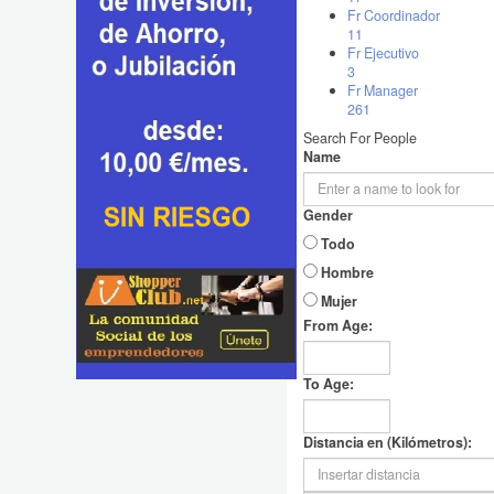
Fr Coordinador
11
Fr Ejecutivo
3
Fr Manager
261
Search For People
Name
Gender
Todo
Hombre
Mujer
From Age:
To Age:
Distancia en (Kilómetros):