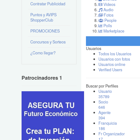
Contratar Publicidad
Videos
Audio
Puntos y AVIPS
Fotos
ShopperClub
People
Polls
PROMOCIONES
Marketplace
Concursos y Sorteos
Usuarios
¿Como llegar?
Todos los Usuarios
Usuarios con fotos
Usuarios online
Verified Users
Patrocinadores 1
Buscar por Perfiles
Usuario
35789
Socio
646
Agente
394
Franquicia
186
Fr Organizador
17