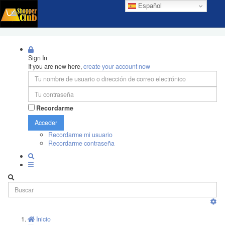
Español
Sign In
If you are new here,
create your account now
Recordarme
Acceder
Recordarme mi usuario
Recordarme contraseña
Inicio