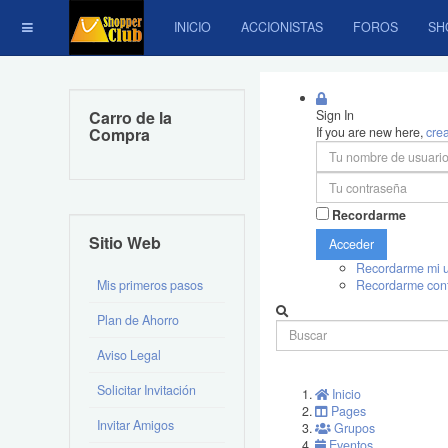
INICIO
ACCIONISTAS
FOROS
SH
Carro de la
Sign In
Compra
If you are new here,
cre
Recordarme
Sitio Web
Acceder
Recordarme mi u
Mis primeros pasos
Recordarme con
Plan de Ahorro
Aviso Legal
Solicitar Invitación
Inicio
Pages
Invitar Amigos
Grupos
Eventos