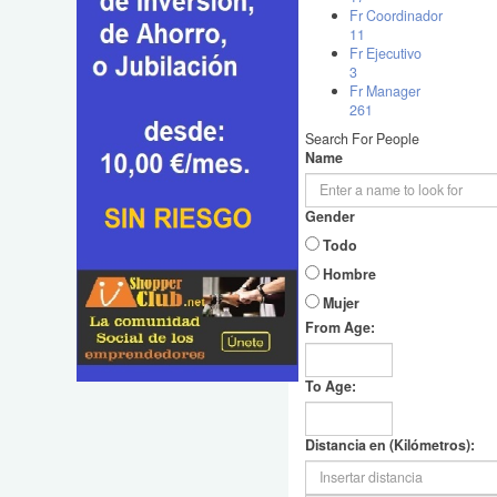
Fr Coordinador
11
Fr Ejecutivo
3
Fr Manager
261
Search For People
Name
Gender
Todo
Hombre
Mujer
From Age:
To Age:
Distancia en (Kilómetros):