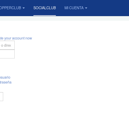
OPPERCLUB
SOCIALCLUB
MI CUENTA
ate your account now
suario
traseña