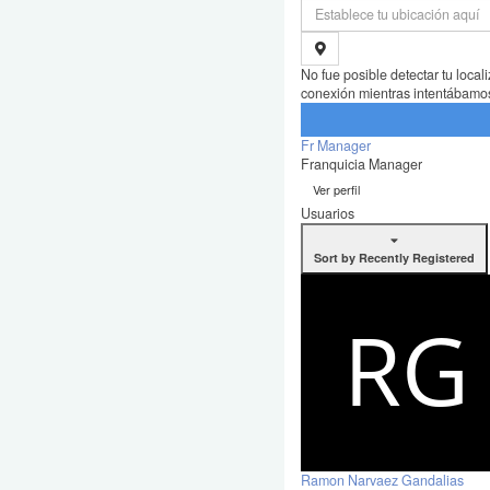
No fue posible detectar tu loca
conexión mientras intentábamos 
Fr Manager
Franquicia Manager
Ver perfil
Usuarios
Sort by Recently Registered
Ramon Narvaez Gandalias