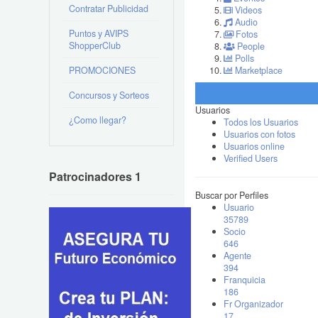
Contratar Publicidad
Videos
Audio
Puntos y AVIPS
Fotos
ShopperClub
People
Polls
PROMOCIONES
Marketplace
Concursos y Sorteos
Usuarios
¿Como llegar?
Todos los Usuarios
Usuarios con fotos
Usuarios online
Verified Users
Patrocinadores 1
Buscar por Perfiles
Usuario
35789
Socio
646
Agente
394
Franquicia
186
Fr Organizador
17