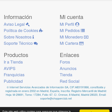
Información
Mi cuenta
Aviso Legal
Mi Perfil
Política de Cookies
Mi Pedidos
Sobre Nosotros
Mi Monedero
Soporte Técnico
Mi Cartera
Productos
Enlaces
Ir a Tienda
Foros
AVIPS
Anuncios
Franquicias
Tienda
Publicidad
Red Social
© Internet Servicios Avanzados de Información SA, CIF:A83191866, constituida y
registrada en enero 2002 en Madrid, España, Inscrita: Registro Mercantil de Madrid:
Hoja: M-29691, Tomo: 17284, Folio: 67. C/. Orense, 8 Madrid, Madrid 28020, Email:
soporte@shopperclub.net
Este sitio web utiliza cookies para asegurar que obtenga la