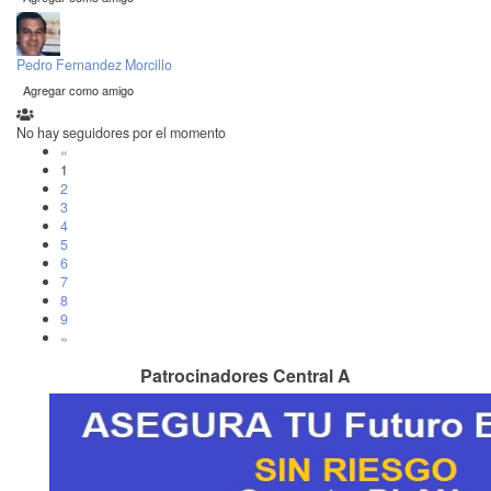
Pedro Fernandez Morcillo
Agregar como amigo
No hay seguidores por el momento
«
1
2
3
4
5
6
7
8
9
»
Patrocinadores Central A