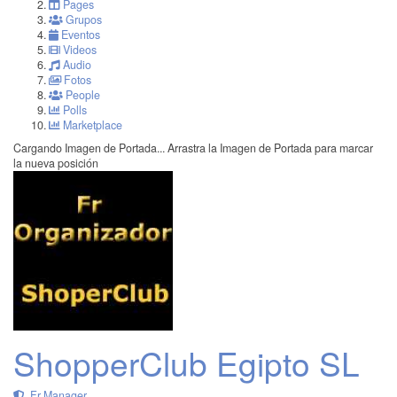
Pages
Grupos
Eventos
Videos
Audio
Fotos
People
Polls
Marketplace
Cargando Imagen de Portada...
Arrastra la Imagen de Portada para marcar
la nueva posición
ShopperClub Egipto SL
Fr Manager