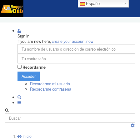
Español
Sign In
If you are new here,
create your account now
Recordarme
Acceder
Recordarme mi usuario
Recordarme contraseña
Inicio