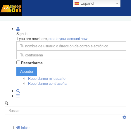
Español
Sign In
If you are new here,
create your account now
Recordarme
Acceder
Recordarme mi usuario
Recordarme contraseña
Inicio