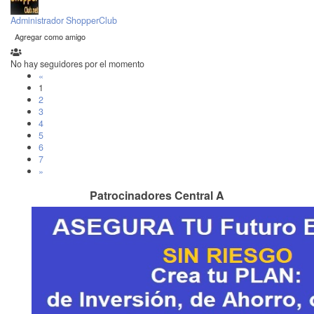
Administrador ShopperClub
Agregar como amigo
No hay seguidores por el momento
«
1
2
3
4
5
6
7
»
Patrocinadores Central A