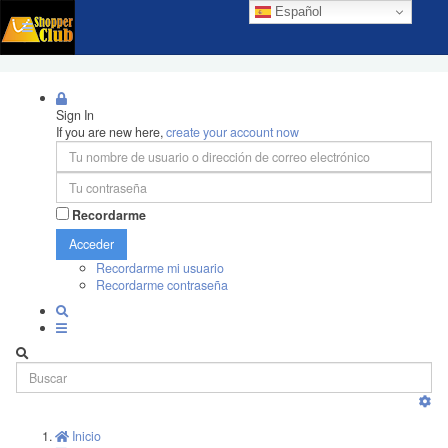
Español
Sign In
If you are new here,
create your account now
Recordarme
Acceder
Recordarme mi usuario
Recordarme contraseña
Inicio