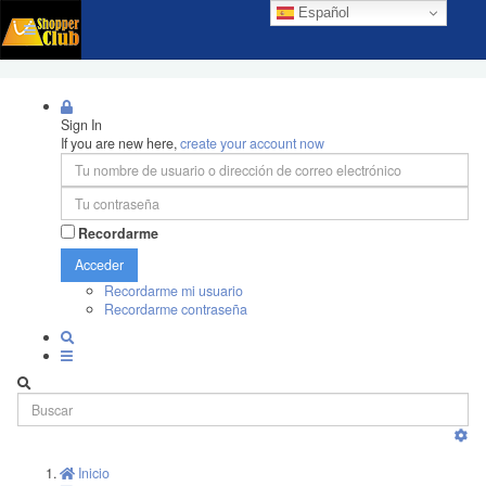
Español
Sign In
If you are new here,
create your account now
Recordarme
Acceder
Recordarme mi usuario
Recordarme contraseña
Inicio