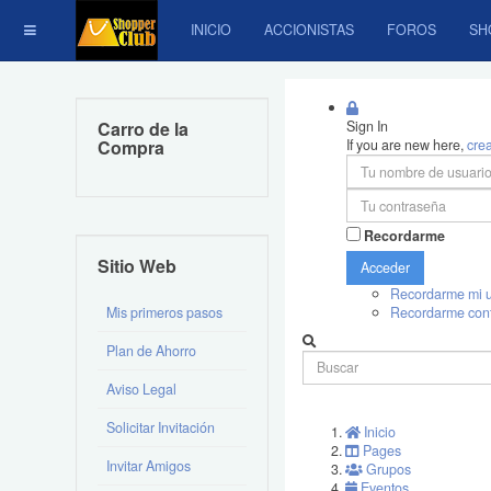
INICIO
ACCIONISTAS
FOROS
SH
Carro de la
Sign In
Compra
If you are new here,
cre
Recordarme
Sitio Web
Acceder
Recordarme mi u
Mis primeros pasos
Recordarme con
Plan de Ahorro
Aviso Legal
Solicitar Invitación
Inicio
Pages
Invitar Amigos
Grupos
Eventos