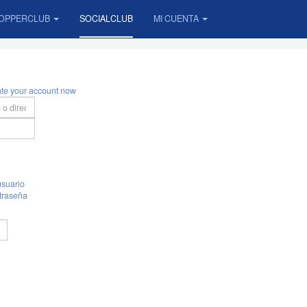
OPPERCLUB
SOCIALCLUB
MI CUENTA
ate your account now
suario
traseña