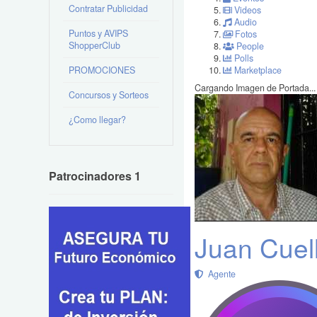
Contratar Publicidad
Videos
Audio
Puntos y AVIPS
Fotos
ShopperClub
People
Polls
PROMOCIONES
Marketplace
Cargando Imagen de Portada...
Concursos y Sorteos
¿Como llegar?
Patrocinadores 1
Juan Cuel
Agente