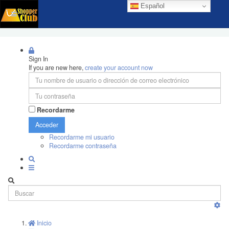
Español
Sign In
If you are new here,
create your account now
Recordarme
Acceder
Recordarme mi usuario
Recordarme contraseña
Inicio