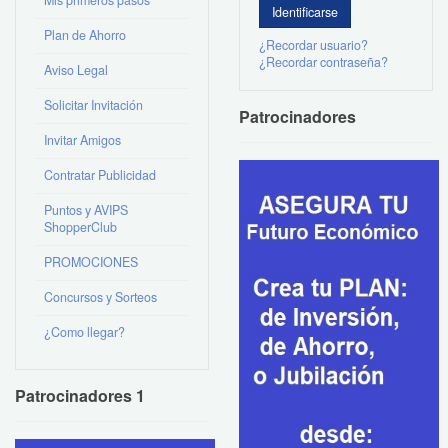
Mis primeros pasos
Plan de Ahorro
¿Recordar usuario?
¿Recordar contraseña?
Aviso Legal
Solicitar Invitación
Patrocinadores
Invitar Amigos
Contratar Publicidad
Puntos y AVIPS
ShopperClub
PROMOCIONES
Concursos y Sorteos
¿Como llegar?
Patrocinadores 1