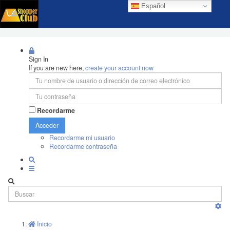
Español
Sign In
If you are new here,
create your account now
Recordarme
Acceder
Recordarme mi usuario
Recordarme contraseña
Inicio