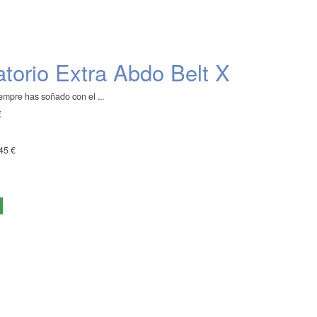
atorio Extra Abdo Belt X
mpre has soñado con el ...
€
45 €