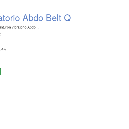
atorio Abdo Belt Q
turón vibratorio Abdo ...
€
54 €