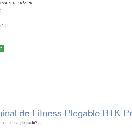
consigue una figura ...
€
24 €
17
nal de Fitness Plegable BTK P
empo de ir al gimnasio? ...
€