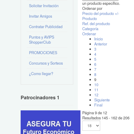
un producto específico.
Solicitar Invitación
Ordenar por
Precio del producto +/-
Invitar Amigos
Producto
Ref. del producto
Contratar Publicidad
Categoría
Ordenar
Puntos y AVIPS
Inicio
ShopperClub
Anterior
3
PROMOCIONES
4
5
Concursos y Sorteos
6
7
¿Como llegar?
8
9
10
11
12
Patrocinadores 1
Siguiente
Final
Página 9 de 12
Resultados 145 - 162 de 206