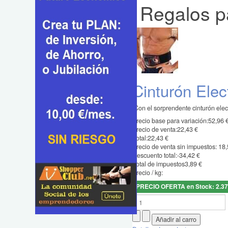
Regalos p
Cinturón Elec
¡Con el sorprendente cinturón elec
Precio base para variación:
52,96 
Precio de venta:
22,43 €
Total:
22,43 €
Precio de venta sin impuestos:
18,
Descuento total:
-34,42 €
Total de impuestos
3,89 €
Precio / kg:
PRECIO OFERTA en Stock: 2.3