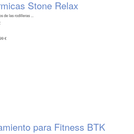
érmicas Stone Relax
s de las rodilleras ...
€
99 €
namiento para Fitness BTK