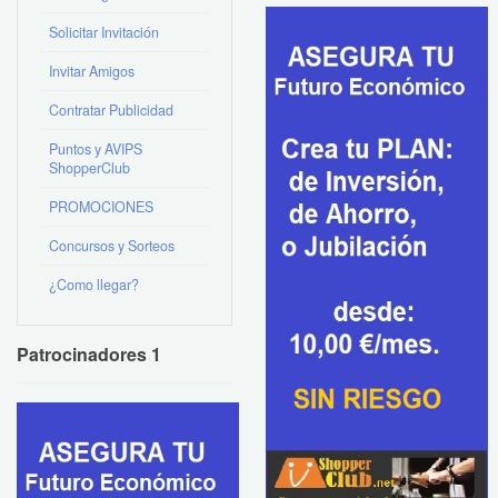
Solicitar Invitación
Invitar Amigos
Contratar Publicidad
Puntos y AVIPS
ShopperClub
PROMOCIONES
Concursos y Sorteos
¿Como llegar?
Patrocinadores 1