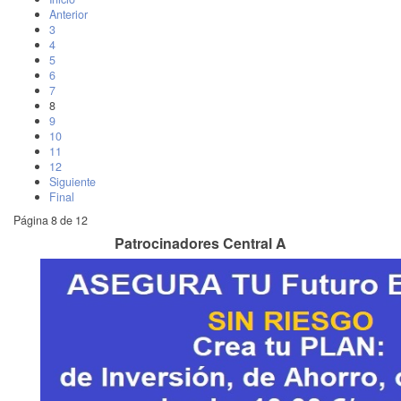
Anterior
3
4
5
6
7
8
9
10
11
12
Siguiente
Final
Página 8 de 12
Patrocinadores Central A