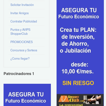
Solicitar Invitación
Invitar Amigos
Contratar Publicidad
Puntos y AVIPS
ShopperClub
PROMOCIONES
Concursos y Sorteos
¿Como llegar?
Patrocinadores 1