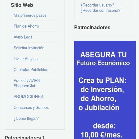
Sitio Web
¿Recordar usuario?
¿Recordar contraseña?
Mis primeros pasos
Plan de Ahorro
Patrocinadores
Aviso Legal
Solicitar Invitación
Invitar Amigos
Contratar Publicidad
Puntos y AVIPS
ShopperClub
PROMOCIONES
Concursos y Sorteos
¿Como llegar?
Patrocinadores 1