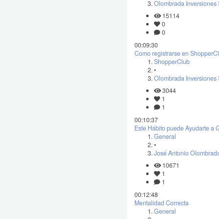
Olombrada Inversiones 
15114
0
0
00:09:30
Como registrarse en ShopperClu
ShopperClub
•
Olombrada Inversiones 
3044
1
1
00:10:37
Este Hábito puede Ayudarte a G
General
•
José Antonio Olombrada
10671
1
1
00:12:48
Mentalidad Correcta
General