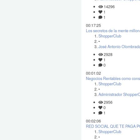
14296
1
1
00:17:25
Los secretos de la mente millon
ShopperClub
•
José Antonio Olombrada
2928
1
0
00:01:02
Negocios Rentables como cons
ShopperClub
•
Administrador Shopper
2956
0
1
00:02:06
RED SOCIAL QUE TE PAGA 
ShopperClub
•