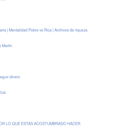
aria | Mentalidad Pobre vs Rica | Archivos de riqueza
 Martin
eguir dinero
Club
POR LO QUE ESTAS ACOSTUMBRADO HACER