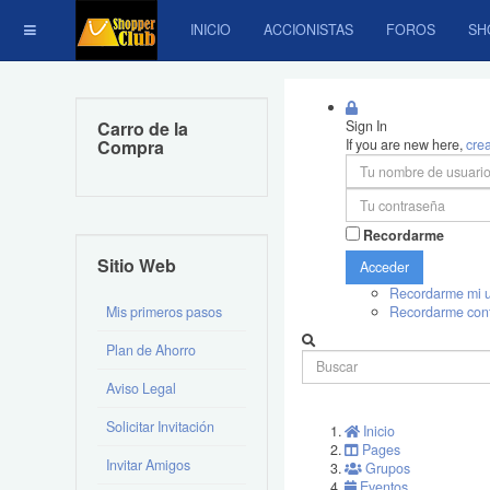
INICIO
ACCIONISTAS
FOROS
SH
Carro de la
Sign In
Compra
If you are new here,
cre
Recordarme
Sitio Web
Acceder
Recordarme mi u
Mis primeros pasos
Recordarme con
Plan de Ahorro
Aviso Legal
Solicitar Invitación
Inicio
Pages
Invitar Amigos
Grupos
Eventos