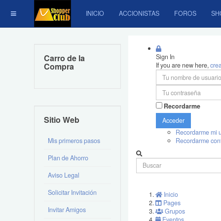
INICIO
ACCIONISTAS
FOROS
SH
Carro de la
Sign In
Compra
If you are new here,
cre
Recordarme
Sitio Web
Acceder
Recordarme mi u
Mis primeros pasos
Recordarme con
Plan de Ahorro
Aviso Legal
Solicitar Invitación
Inicio
Pages
Invitar Amigos
Grupos
Eventos