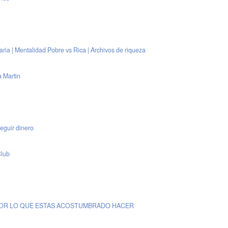
aria | Mentalidad Pobre vs Rica | Archivos de riqueza
 Martin
eguir dinero
Club
POR LO QUE ESTAS ACOSTUMBRADO HACER