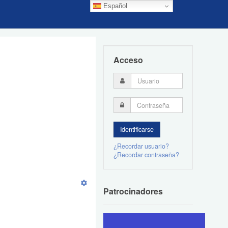
Español
Acceso
¿Recordar usuario?
¿Recordar contraseña?
Patrocinadores