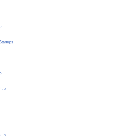
b
Startups
b
Club
Club