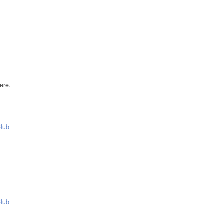
ere.
Club
Club