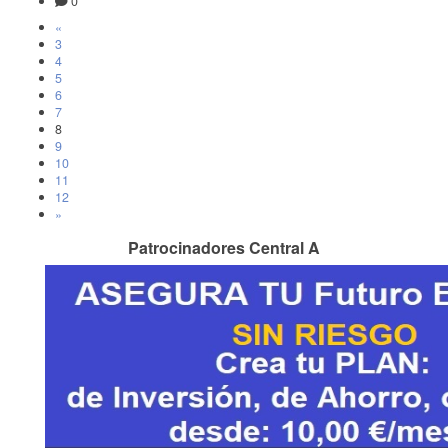
0
«
3
4
5
6
7
8
9
10
11
12
»
Patrocinadores Central A