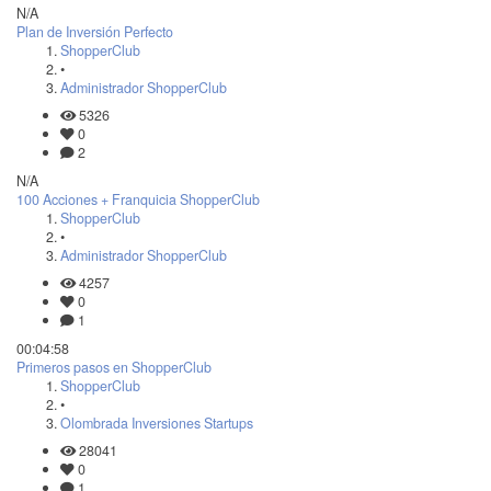
N/A
Plan de Inversión Perfecto
ShopperClub
•
Administrador ShopperClub
5326
0
2
N/A
100 Acciones + Franquicia ShopperClub
ShopperClub
•
Administrador ShopperClub
4257
0
1
00:04:58
Primeros pasos en ShopperClub
ShopperClub
•
Olombrada Inversiones Startups
28041
0
1