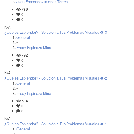
Juan Francisco Jimenez Torres
789
0
0
N/A
¿Que es Esplendor? - Solución a Tus Problemas Visuales 👁️-3
General
•
Fredy Espinoza Mina
792
0
0
N/A
¿Que es Esplendor? - Solución a Tus Problemas Visuales 👁️-2
General
•
Fredy Espinoza Mina
514
0
0
N/A
¿Que es Esplendor? - Solución a Tus Problemas Visuales 👁️-1
General
•