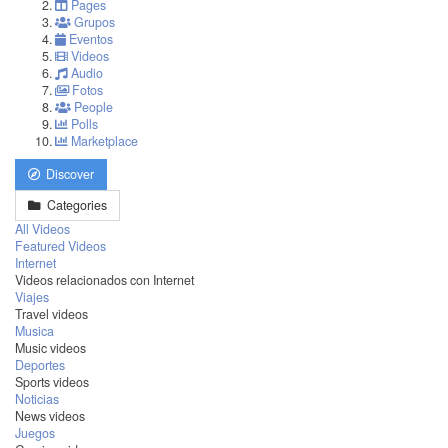
Pages
Grupos
Eventos
Videos
Audio
Fotos
People
Polls
Marketplace
Discover
Categories
All Videos
Featured Videos
Internet
Videos relacionados con Internet
Viajes
Travel videos
Musica
Music videos
Deportes
Sports videos
Noticias
News videos
Juegos