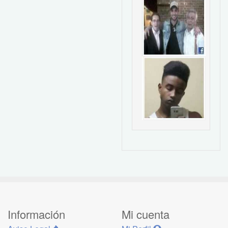
Información
Mi cuenta