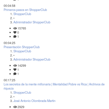
00:04:58
Primeros pasos en ShopperClub
ShopperClub
•
Administrador ShopperClub
15765
0
1
00:04:25
Presentación ShopperClub
ShopperClub
•
Administrador ShopperClub
14299
1
1
00:17:25
Los secretos de la mente millonaria | Mentalidad Pobre vs Rica | Archivos de
riqueza
ShopperClub
•
José Antonio Olombrada Martin
2929