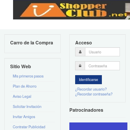
Carro de la Compra
Acceso
Sitio Web
Mis primeros pasos
Plan de Ahorro
¿Recordar usuario?
¿Recordar contraseña?
Aviso Legal
Solicitar Invitación
Patrocinadores
Invitar Amigos
Contratar Publicidad