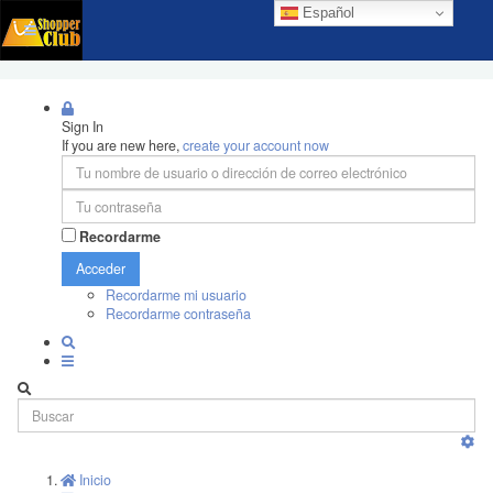
Español
Sign In
If you are new here,
create your account now
Recordarme
Acceder
Recordarme mi usuario
Recordarme contraseña
Inicio