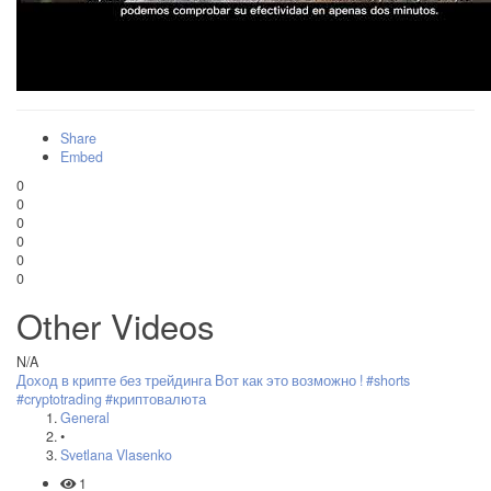
Share
Embed
0
0
0
0
0
0
Other Videos
N/A
Доход в крипте без трейдинга Вот как это возможно ! #shorts
#cryptotrading #криптовалюта
General
•
Svetlana Vlasenko
1