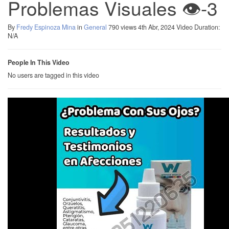
Problemas Visuales 👁️-3
By
Fredy Espinoza Mina
in
General
790 views
4th Abr, 2024
Video Duration:
N/A
People In This Video
No users are tagged in this video