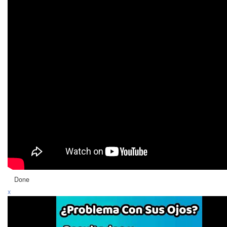
Done
x