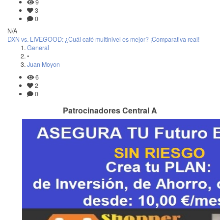
9
3
0
N/A
DXN vs. LIVEGOOD: ¿Cuál café multinivel es mejor? ¡Comparativa real!
General
•
Juan Moyon
6
2
0
Patrocinadores Central A