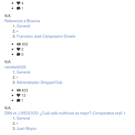
4
1
N/A
Referencia a Binance
General
•
Francisco José Camposano Dovale
302
2
0
N/A
navidad2025
General
•
Administrador ShopperClub
833
13
1
N/A
DXN vs. LIVEGOOD: ¿Cuál café multinivel es mejor? ¡Comparativa real!-1
General
•
Juan Moyon