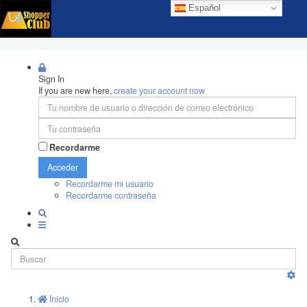
Español
Sign In
If you are new here,
create your account now
Recordarme
Acceder
Recordarme mi usuario
Recordarme contraseña
Inicio