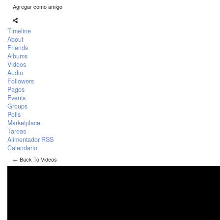
Agregar como amigo
Timeline
About
Friends
Albums
Videos
Audio
Followers
Pages
Events
Groups
Polls
Marketplace
Tareas
Alimentador RSS
Calendario
← Back To Videos