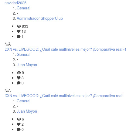
navidad2025
General
•
Administrador ShopperClub
833
13
1
N/A
DXN vs. LIVEGOOD: ¿Cuál café multinivel es mejor? ¡Comparativa real!-1
General
•
Juan Moyon
9
3
0
N/A
DXN vs. LIVEGOOD: ¿Cuál café multinivel es mejor? ¡Comparativa real!
General
•
Juan Moyon
6
2
0