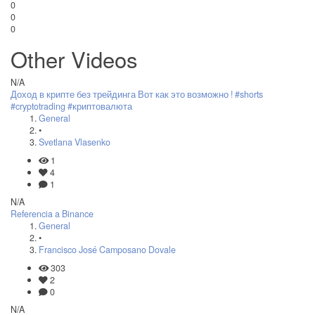
0
0
0
Other Videos
N/A
Доход в крипте без трейдинга Вот как это возможно ! #shorts
#cryptotrading #криптовалюта
General
•
Svetlana Vlasenko
1
4
1
N/A
Referencia a Binance
General
•
Francisco José Camposano Dovale
303
2
0
N/A