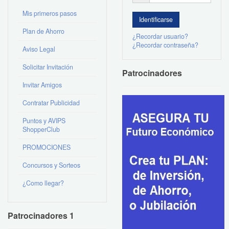
Mis primeros pasos
Plan de Ahorro
¿Recordar usuario?
¿Recordar contraseña?
Aviso Legal
Solicitar Invitación
Patrocinadores
Invitar Amigos
Contratar Publicidad
Puntos y AVIPS
ShopperClub
PROMOCIONES
Concursos y Sorteos
¿Como llegar?
Patrocinadores 1