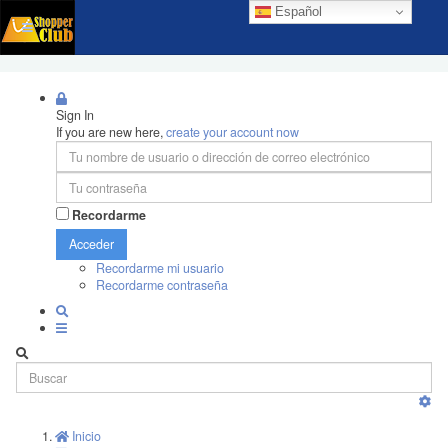
Español
Sign In
If you are new here,
create your account now
Recordarme
Acceder
Recordarme mi usuario
Recordarme contraseña
Inicio