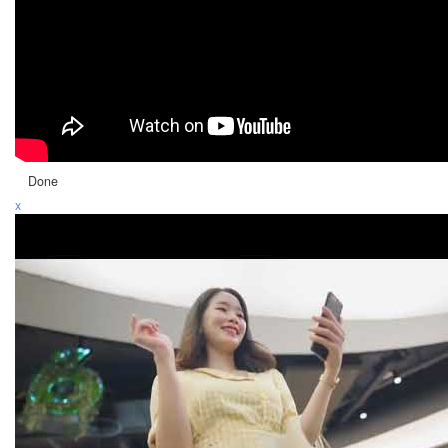
Done
x