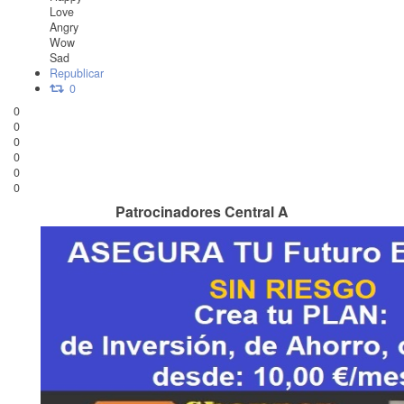
Love
Angry
Wow
Sad
Republicar
0
0
0
0
0
0
0
Patrocinadores Central A