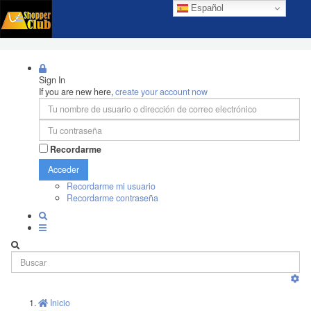
Español
Sign In
If you are new here,
create your account now
Recordarme
Acceder
Recordarme mi usuario
Recordarme contraseña
Inicio