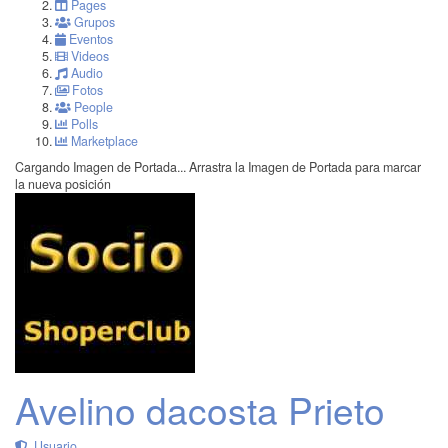
Pages
Grupos
Eventos
Videos
Audio
Fotos
People
Polls
Marketplace
Cargando Imagen de Portada...
Arrastra la Imagen de Portada para marcar
la nueva posición
Avelino dacosta Prieto
Usuario