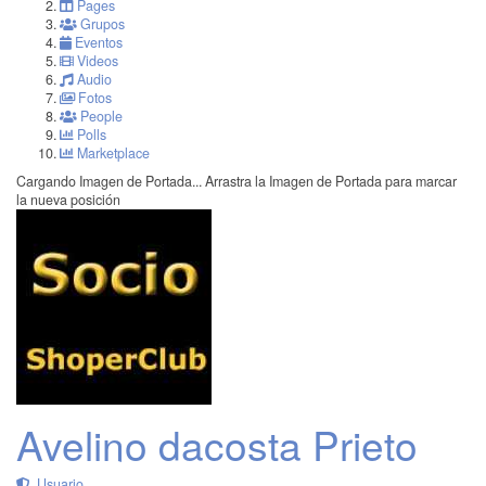
Pages
Grupos
Eventos
Videos
Audio
Fotos
People
Polls
Marketplace
Cargando Imagen de Portada...
Arrastra la Imagen de Portada para marcar
la nueva posición
Avelino dacosta Prieto
Usuario