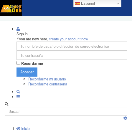
Español
Sign In
If you are new here,
create your account now
Recordarme
Acceder
Recordarme mi usuario
Recordarme contraseña
Inicio