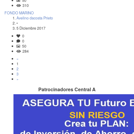
50
310
FONDO MARINO
Avelino dacosta Prieto
•
5 Diciembre 2017
0
0
50
284
«
1
2
3
»
Patrocinadores Central A