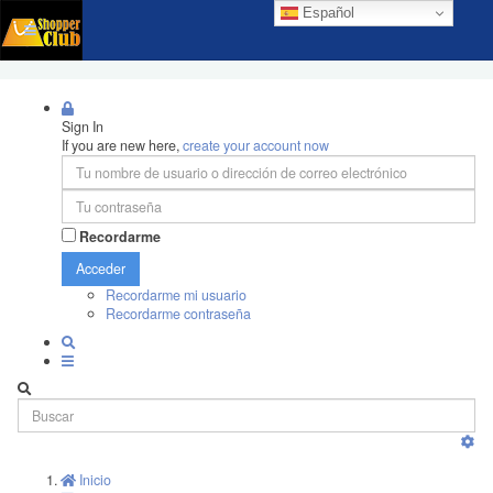
Español
Sign In
If you are new here,
create your account now
Recordarme
Acceder
Recordarme mi usuario
Recordarme contraseña
Inicio