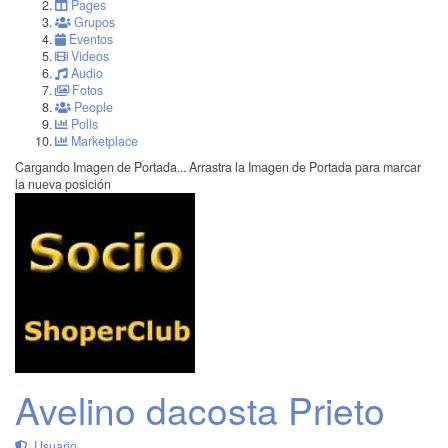
Pages
Grupos
Eventos
Videos
Audio
Fotos
People
Polls
Marketplace
Cargando Imagen de Portada...
Arrastra la Imagen de Portada para marcar
la nueva posición
Avelino dacosta Prieto
Usuario