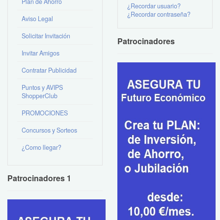
Plan de Ahorro
¿Recordar usuario?
¿Recordar contraseña?
Aviso Legal
Solicitar Invitación
Patrocinadores
Invitar Amigos
Contratar Publicidad
Puntos y AVIPS
ShopperClub
PROMOCIONES
Concursos y Sorteos
¿Como llegar?
Patrocinadores 1