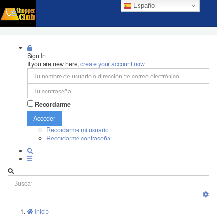
Español
Sign In
If you are new here,
create your account now
Recordarme
Acceder
Recordarme mi usuario
Recordarme contraseña
Inicio