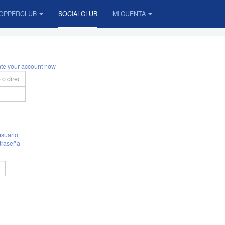
OPPERCLUB
SOCIALCLUB
MI CUENTA
ate your account now
suario
traseña