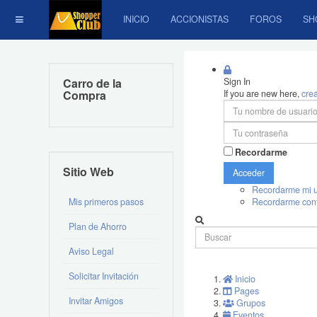
INICIO
ACCIONISTAS
FOROS
SH
Carro de la
Sign In
Compra
If you are new here,
cre
Recordarme
Sitio Web
Acceder
Recordarme mi u
Mis primeros pasos
Recordarme con
Plan de Ahorro
Aviso Legal
Solicitar Invitación
Inicio
Pages
Invitar Amigos
Grupos
Eventos