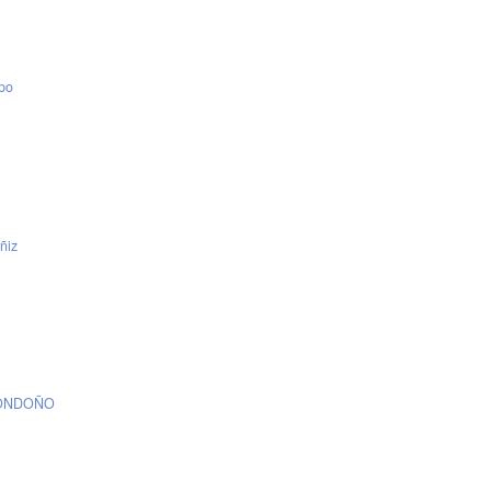
epo
ñiz
LONDOÑO