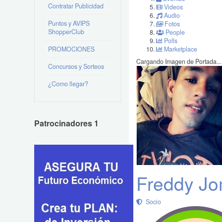
Contratar Publicidad
Videos
Audio
Puntos y AVIPS
Fotos
ShopperClub
People
Polls
PROMOCIONES
Marketplace
Cargando Imagen de Portada...
Concursos y Sorteos
¿Como llegar?
Patrocinadores 1
Freddy Jo
Socio