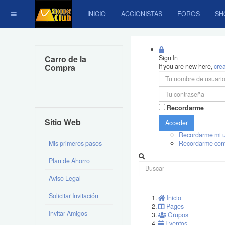
INICIO
ACCIONISTAS
FOROS
SH
Carro de la
Sign In
Compra
If you are new here,
cre
Recordarme
Sitio Web
Acceder
Recordarme mi u
Mis primeros pasos
Recordarme con
Plan de Ahorro
Aviso Legal
Solicitar Invitación
Inicio
Pages
Invitar Amigos
Grupos
Eventos