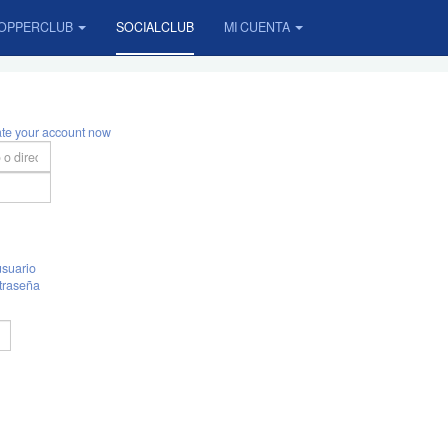
OPPERCLUB
SOCIALCLUB
MI CUENTA
ate your account now
suario
traseña