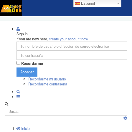
Español
Sign In
If you are new here,
create your account now
Recordarme
Acceder
Recordarme mi usuario
Recordarme contraseña
Inicio