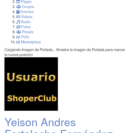
Pages
Grupos
Eventos
Videos
Audio
Fotos
People
Polls
Marketplace
Cargando Imagen de Portada...
Arrastra la Imagen de Portada para marcar
la nueva posición
Yeison Andres