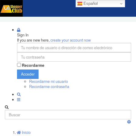
Español
Sign In
If you are new here,
create your account now
Recordarme
Acceder
Recordarme mi usuario
Recordarme contraseña
Inicio