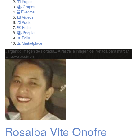
Pages
Grupos
Eventos
Videos
Audio
Fotos
People
Polls
Marketplace
Cargando Imagen de Portada...
Arrastra la Imagen de Portada para marcar
la nueva posición
Rosalba Vite Onofre