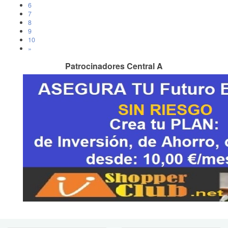
6
7
8
9
10
»
Patrocinadores Central A