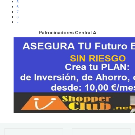
5
6
7
8
»
Patrocinadores Central A