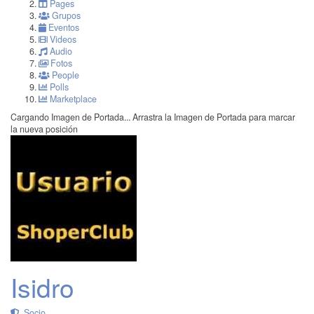
Pages
Grupos
Eventos
Videos
Audio
Fotos
People
Polls
Marketplace
Cargando Imagen de Portada...
Arrastra la Imagen de Portada para marcar
la nueva posición
Isidro
Socio