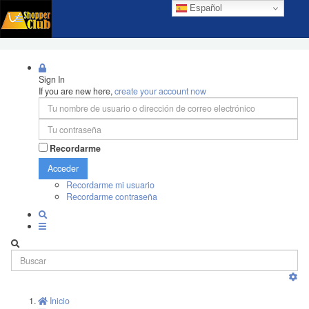
Español
Sign In
If you are new here,
create your account now
Recordarme
Acceder
Recordarme mi usuario
Recordarme contraseña
Inicio