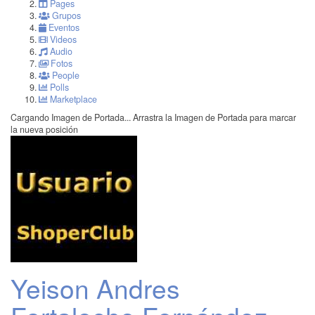
Pages
Grupos
Eventos
Videos
Audio
Fotos
People
Polls
Marketplace
Cargando Imagen de Portada...
Arrastra la Imagen de Portada para marcar
la nueva posición
Yeison Andres