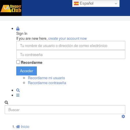
Español
Sign In
If you are new here,
create your account now
Recordarme
Acceder
Recordarme mi usuario
Recordarme contraseña
Inicio