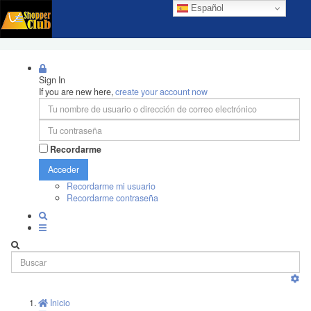
Español
Sign In
If you are new here,
create your account now
Recordarme
Acceder
Recordarme mi usuario
Recordarme contraseña
Inicio