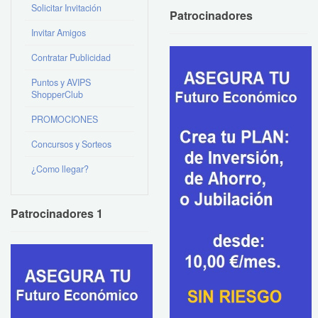
Solicitar Invitación
Patrocinadores
Invitar Amigos
Contratar Publicidad
Puntos y AVIPS
ShopperClub
PROMOCIONES
Concursos y Sorteos
¿Como llegar?
Patrocinadores 1