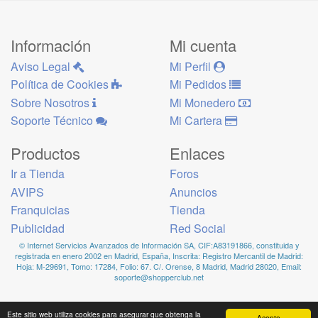
Información
Mi cuenta
Aviso Legal
Mi Perfil
Política de Cookies
Mi Pedidos
Sobre Nosotros
Mi Monedero
Soporte Técnico
Mi Cartera
Productos
Enlaces
Ir a Tienda
Foros
AVIPS
Anuncios
Franquicias
Tienda
Publicidad
Red Social
© Internet Servicios Avanzados de Información SA, CIF:A83191866, constituida y
registrada en enero 2002 en Madrid, España, Inscrita: Registro Mercantil de Madrid:
Hoja: M-29691, Tomo: 17284, Folio: 67. C/. Orense, 8 Madrid, Madrid 28020, Email:
soporte@shopperclub.net
Este sitio web utiliza cookies para asegurar que obtenga la
Acepto